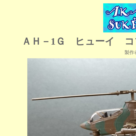
ＡＨ－1Ｇ ヒューイ 
製作