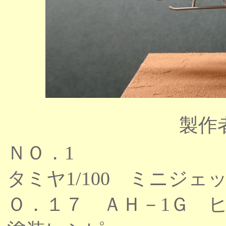
製作
ＮＯ．1
タミヤ1/100 ミニジ
Ｏ．１７ ＡＨ－1Ｇ 